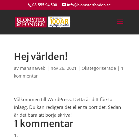
08-555 94 500
info@blomsterfonden.se
Hej världen!
av
mananaweb
|
nov 26, 2021
|
Okategoriserade
|
1
kommentar
Välkommen till WordPress. Detta är ditt första
inlägg. Du kan redigera det eller ta bort det. Sedan
är det bara att börja skriva!
1 kommentar